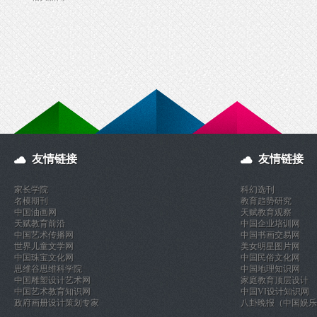
友情链接
友情链接
家长学院
科幻选刊
名模期刊
教育趋势研究
中国油画网
天赋教育观察
天赋教育前沿
中国企业培训网
中国艺术传播网
中国书画交易网
世界儿童文学网
美女明星图片网
中国珠宝文化网
中国民俗文化网
思维谷思维科学院
中国地理知识网
中国雕塑设计艺术网
家庭教育顶层设计
中国艺术教育知识网
中国VI设计知识网
政府画册设计策划专家
八卦晚报（中国娱乐