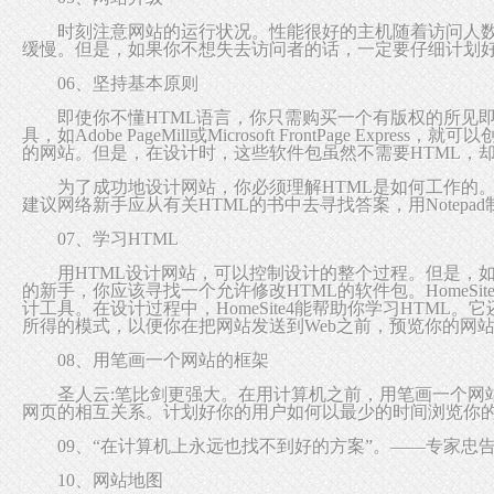
时刻注意网站的运行状况。性能很好的主机随着访问人数
缓慢。但是，如果你不想失去访问者的话，一定要仔细计划
06、坚持基本原则
即使你不懂HTML语言，你只需购买一个有版权的所见即
具，如Adobe PageMill或Microsoft FrontPage Expre
的网站。但是，在设计时，这些软件包虽然不需要HTML，
为了成功地设计网站，你必须理解HTML是如何工作的。
建议网络新手应从有关HTML的书中去寻找答案，用Notepa
07、学习HTML
用HTML设计网站，可以控制设计的整个过程。但是，如
的新手，你应该寻找一个允许修改HTML的软件包。HomeSit
计工具。在设计过程中，HomeSite4能帮助你学习HTML
所得的模式，以便你在把网站发送到Web之前，预览你的网
08、用笔画一个网站的框架
圣人云:笔比剑更强大。在用计算机之前，用笔画一个网
网页的相互关系。计划好你的用户如何以最少的时间浏览你
09、“在计算机上永远也找不到好的方案”。——专家忠
10、网站地图