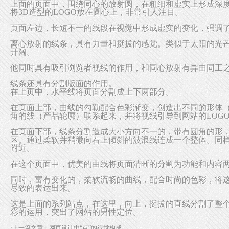
上面的页面中，围绕同心的放射圆，在粗细和虚实上形成深
将3D造型的LOGO放在圆心上，非常引人注目。
页面左边，长短不一的线段在视觉中形成虚实的变化，强调
离心放射的线条，具有力量和挺拔的感觉。类似于太阳的光
开阔。
他同时具有吸引浏览者视线的作用，和同心放射有异曲同工
线条还具有分割版面的作用。
在上页中，水平线将页面分割成上下两部分。
在页面上部，曲线的勾勒配合色彩渐变，创造出不同的形体
角的线（产品轮廓）联系起来，并将视线引导到网站的LOG
在页面下部，线条分割造成大小方向不一的，带有圆角的形
区。通过柔软并稍微向右上倾斜的波浪线连成一个整体。同样
附近。
在这个页面中，优美的曲线将页面清晰的分割为功能和内容
同时，富有变化的，柔软流畅的曲线，配合时尚的色彩，将
尽致的表达出来。
这是上面的系列站点，在这里，向上，挺拔的直线分割了整
彩的运用，突出了网站的男性定位。
·上一篇文章：
网页设计中“点”的视觉构成