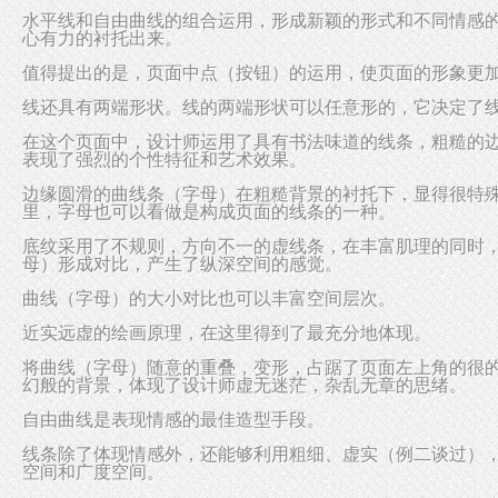
水平线和自由曲线的组合运用，形成新颖的形式和不同情感
心有力的衬托出来。
值得提出的是，页面中点（按钮）的运用，使页面的形象更
线还具有两端形状。线的两端形状可以任意形的，它决定了
在这个页面中，设计师运用了具有书法味道的线条，粗糙的
表现了强烈的个性特征和艺术效果。
边缘圆滑的曲线条（字母）在粗糙背景的衬托下，显得很特
里，字母也可以看做是构成页面的线条的一种。
底纹采用了不规则，方向不一的虚线条，在丰富肌理的同时
母）形成对比，产生了纵深空间的感觉。
曲线（字母）的大小对比也可以丰富空间层次。
近实远虚的绘画原理，在这里得到了最充分地体现。
将曲线（字母）随意的重叠，变形，占踞了页面左上角的很
幻般的背景，体现了设计师虚无迷茫，杂乱无章的思绪。
自由曲线是表现情感的最佳造型手段。
线条除了体现情感外，还能够利用粗细、虚实（例二谈过）
空间和广度空间。