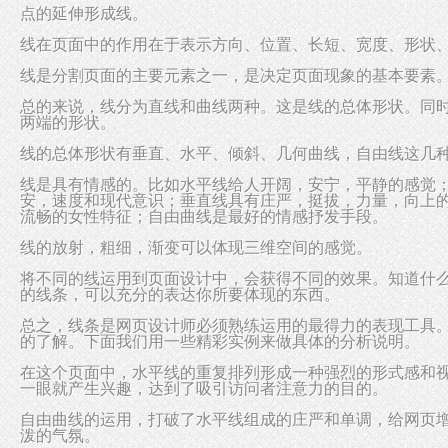
点的延伸形成线。
线在页面中的作用在于表示方向、位置、长短、宽度、形状
线是分割页面的主要元素之一，是决定页面现象的基本要素
总的来说，线分为直线和曲线两种。这是线的总体形状。同
两端的形状。
线的总体形状有垂直、水平、倾斜、几何曲线，自由线这几
线是具有情感的。比如水平线给人开阔，安宁，平静的感觉
安，速度和现代意识；垂直线具有庄严，挺拔，力量，向上
流畅的女性特征；自由曲线是最好的情感抒发手段。
线的放射，粗细，渐变可以体现三维空间的感觉。
将不同的线运用到页面设计中，会获得不同的效果。知道什
的线条，可以充分的表达你所要体现的东西。
总之，线条是网页设计师必须熟练运用的最得力的表现工具
的了解。下面我们用一些精彩实例来做具体的分析说明。
在这个页面中，水平线的重复排列形成一种强烈的形式感和
一眼就产生兴趣，达到了吸引访问者注意力的目的。
自由曲线的运用，打破了水平线组成的庄严和单调，给网页
泼的气氛。